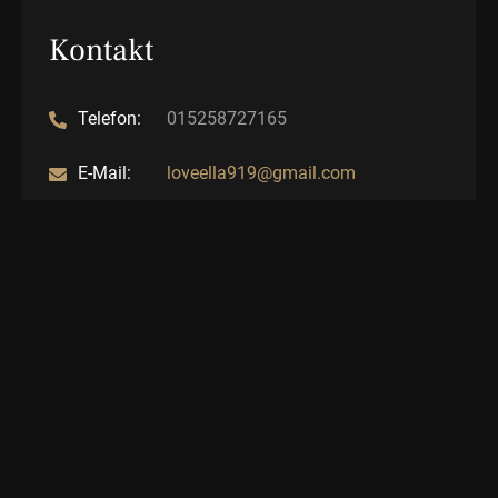
Kontakt
Telefon:
015258727165
E-Mail:
loveella919@gmail.com
Website:
Website
TEILE DIESE SEITE