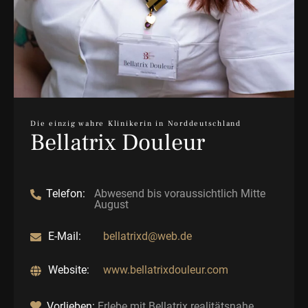
Die einzig wahre Klinikerin in Norddeutschland
Bellatrix Douleur
Telefon:
Abwesend bis voraussichtlich Mitte
August
E-Mail:
bellatrixd@web.de
Website:
www.bellatrixdouleur.com
Vorlieben:
Erlebe mit Bellatrix realitätsnahe