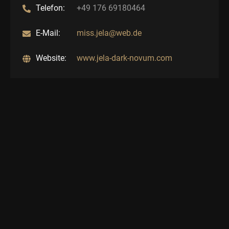
Telefon:
+49 176 69180464
E-Mail:
miss.jela@web.de
Website:
www.jela-dark-novum.com
Verfügbarkeit:
Mittwoch – Samstag
TEILE DIESE SEITE