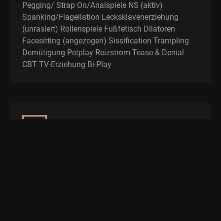
Pegging/ Strap On/Analspiele NS (aktiv)
Spanking/Flagellation Lecksklavenerziehung
(unrasiert) Rollenspiele Fußfetisch Dilatoren
Facesitting (angezogen) Sissification Trampling
Demütigung Petplay Reizstrom Tease & Denial
CBT TV-Erziehung Bi-Play
Tabus
GV KV Vomit Ringkampf Babyerziehung
Kontakt