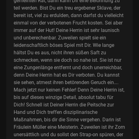
gemeinten Rat, dann kann Dir eine Belohnung zu
teil werden. Bist Du ein treu ergebener Sklave, der
bereit ist, viel zu erdulden, dann darfst du vielleicht
einmal von der verbotenen Frucht kosten. Sei aber
immer auf der Hut! Deine Herrin ist sehr launisch
und unberechenbar. Zuweilen spielt sie ein
leidenschaftlich böses Spiel mit Dir. Wie lange
hältst Du es aus, nicht ihren süßen Saft zu
schmecken, wenn sie doch so nahe ist. Sie ist nur
eine Zungenlänge entfernt und doch unerreichbar,
denn Deine Herrin hat es Dir verboten. Du kannst
sie sehen, atmest ihren betörenden Geruch ein….
Mach jetzt nur keinen Fehler! Denn Deine Herrin ist,
bis auf dieses winzige Detail, absolut tabu für
Dich! Schnell ist Deiner Herrin die Peitsche zur
Hand und Dich treffen disziplinarische
Maßnahmen, bis dir die Sinne vergehen. Darin ist
Fräulein Müller eine Meisterin. Zuweilen ist ihr Zorn
unersättlich und du sollst den Strap-on spüren, der