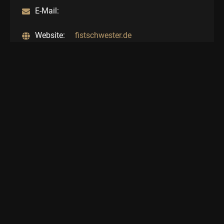
E-Mail:
Website:
fistschwester.de
TEILE DIESE SEITE
Datenschutzerklärung
Impressum
Kontakt & Anfahrt